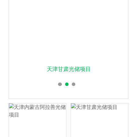
天津甘肃光储项目