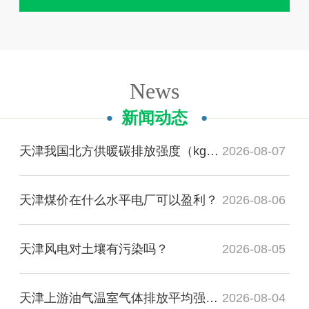
News
新闻动态
天津我国北方供暖碳排放强度（kgCO2/m2）有多高？
2026-08-07
天津煤价在什么水平电厂可以盈利？
2026-08-06
天津风电对土壤有污染吗？
2026-08-05
天津上游油气温室气体排放平均强度有多高？
2026-08-04