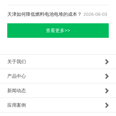
天津如何降低燃料电池电堆的成本？
2026-08-03
查看更多>>
关于我们
产品中心
新闻动态
应用案例